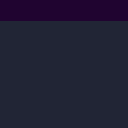
BUKU MIMPI
Anti-Blokir