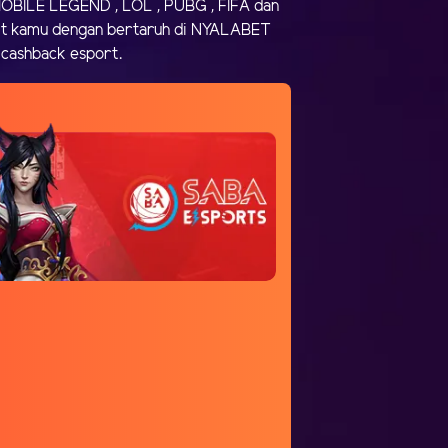
MOBILE LEGEND , LOL , PUBG , FIFA dan
rit kamu dengan bertaruh di NYALABET
cashback esport.