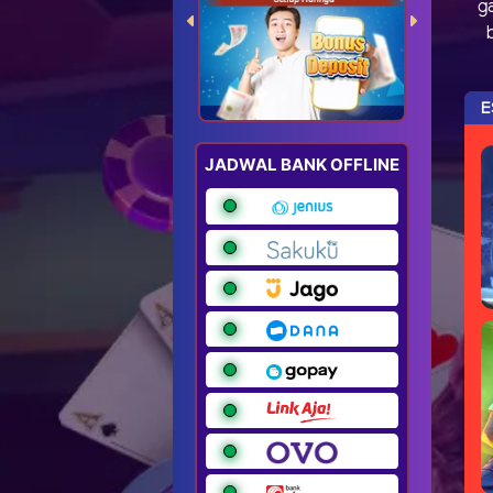
g
E
JADWAL BANK OFFLINE