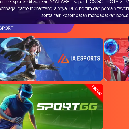
ame e-sports dihadirkan NYALABET seperti CS:GO , DOTA 2 , 
berbagai game menantang lainnya. Dukung tim dan pemain favo
serta raih kesempatan mendapatkan bonus 
SPORT
PROMO